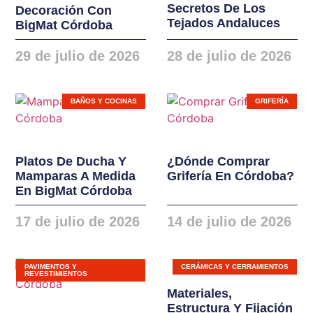
Secretos De Los
Decoración Con
instalaciones. Nuevas
Tejados Andaluces
BigMat Córdoba
gamas de ventanas,
balconeras, cierres y
29 de julio de 2026
28 de julio de 2026
puertas en PVC y
ALUMINIO
BAÑOS Y COCINAS
GRIFERÍA
Platos De Ducha Y
¿Dónde Comprar
Mamparas A Medida
Grifería En Córdoba?
En BigMat Córdoba
17 de julio de 2026
14 de julio de 2026
PAVIMENTOS Y
CERÁMICAS Y CERRAMIENTOS
REVESTIMIENTOS
Materiales,
Estructura Y Fijación