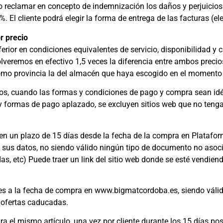
o reclamar en concepto de indemnización los daños y perjuicios
l cliente podrá elegir la forma de entrega de las facturas (ele
r precio
erior en condiciones equivalentes de servicio, disponibilidad y 
lveremos en efectivo 1,5 veces la diferencia entre ambos precios
 como provincia la del almacén que haya escogido en el momento
s, cuando las formas y condiciones de pago y compra sean idén
 formas de pago aplazado, se excluyen sitios web que no teng
r en un plazo de 15 días desde la fecha de la compra en Plataf
 sus datos, no siendo válido ningún tipo de documento no asociat
s, etc) Puede traer un link del sitio web donde se esté vendiend
s a la fecha de compra en www.bigmatcordoba.es, siendo válido
 ofertas caducadas.
ara el mismo artículo, una vez por cliente durante los 15 días po