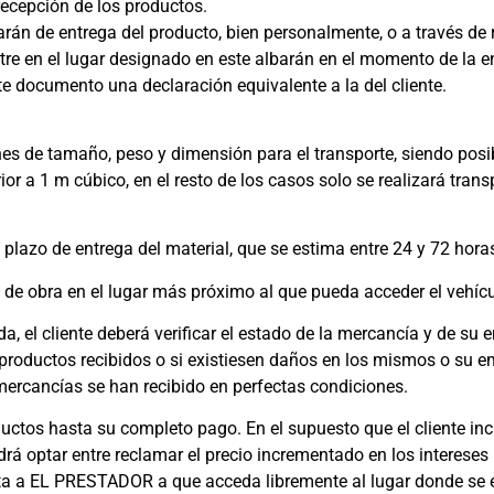
 recepción de los productos.
barán de entrega del producto, bien personalmente, o a través de r
tre en el lugar designado en este albarán en el momento de la e
e documento una declaración equivalente a la del cliente.
ones de tamaño, peso y dimensión para el transporte, siendo pos
rior a 1 m cúbico, en el resto de los casos solo se realizará tran
 plazo de entrega del material, que se estima entre 24 y 72 hora
e de obra en el lugar más próximo al que pueda acceder el vehícu
a, el cliente deberá verificar el estado de la mercancía y de su
productos recibidos o si existiesen daños en los mismos o su em
 mercancías se han recibido en perfectas condiciones.
ctos hasta su completo pago. En el supuesto que el cliente inc
 optar entre reclamar el precio incrementado en los intereses le
cilita a EL PRESTADOR a que acceda libremente al lugar donde se 