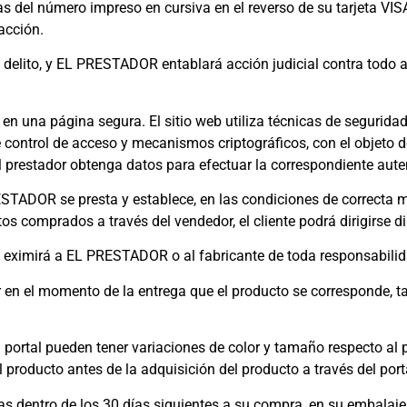
ras del número impreso en cursiva en el reverso de su tarjeta 
acción.
un delito, y EL PRESTADOR entablará acción judicial contra todo 
n en una página segura. El sitio web utiliza técnicas de segurid
 control de acceso y mecanismos criptográficos, con el objeto d
 el prestador obtenga datos para efectuar la correspondiente aute
ESTADOR se presta y establece, en las condiciones de correcta m
s comprados a través del vendedor, el cliente podrá dirigirse di
s eximirá a EL PRESTADOR o al fabricante de toda responsabili
ar en el momento de la entrega que el producto se corresponde, 
portal pueden tener variaciones de color y tamaño respecto al p
l producto antes de la adquisición del producto a través del port
s dentro de los 30 días siguientes a su compra, en su embalaje o