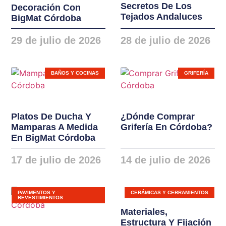
Secretos De Los
Decoración Con
instalaciones. Nuevas
Tejados Andaluces
BigMat Córdoba
gamas de ventanas,
balconeras, cierres y
29 de julio de 2026
28 de julio de 2026
puertas en PVC y
ALUMINIO
BAÑOS Y COCINAS
GRIFERÍA
Platos De Ducha Y
¿Dónde Comprar
Mamparas A Medida
Grifería En Córdoba?
En BigMat Córdoba
17 de julio de 2026
14 de julio de 2026
PAVIMENTOS Y
CERÁMICAS Y CERRAMIENTOS
REVESTIMIENTOS
Materiales,
Estructura Y Fijación