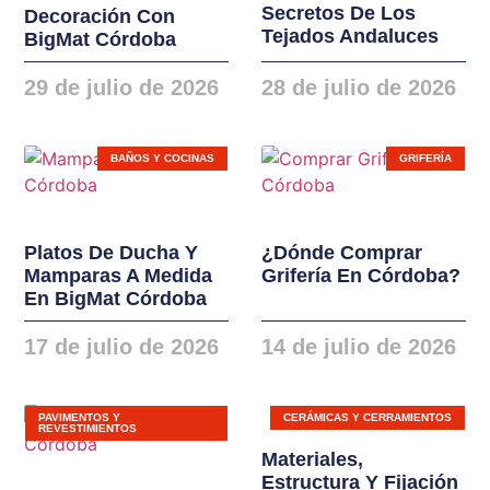
Secretos De Los
Decoración Con
instalaciones. Nuevas
Tejados Andaluces
BigMat Córdoba
gamas de ventanas,
balconeras, cierres y
29 de julio de 2026
28 de julio de 2026
puertas en PVC y
ALUMINIO
BAÑOS Y COCINAS
GRIFERÍA
Platos De Ducha Y
¿Dónde Comprar
Mamparas A Medida
Grifería En Córdoba?
En BigMat Córdoba
17 de julio de 2026
14 de julio de 2026
PAVIMENTOS Y
CERÁMICAS Y CERRAMIENTOS
REVESTIMIENTOS
Materiales,
Estructura Y Fijación