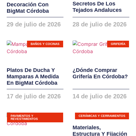
Secretos De Los
Decoración Con
instalaciones. Nuevas
Tejados Andaluces
BigMat Córdoba
gamas de ventanas,
balconeras, cierres y
29 de julio de 2026
28 de julio de 2026
puertas en PVC y
ALUMINIO
BAÑOS Y COCINAS
GRIFERÍA
Platos De Ducha Y
¿Dónde Comprar
Mamparas A Medida
Grifería En Córdoba?
En BigMat Córdoba
17 de julio de 2026
14 de julio de 2026
PAVIMENTOS Y
CERÁMICAS Y CERRAMIENTOS
REVESTIMIENTOS
Materiales,
Estructura Y Fijación