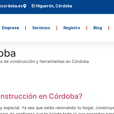
tcordoba.es
El Higuerón, Córdoba
Empresa
Servicios
Registro
Blog
doba
les de construcción y herramientas en Córdoba
onstrucción en Córdoba?
especial. Ya sea que estés renovando tu hogar, construye
ocio de confianza que te brinde todo lo que necesitas par