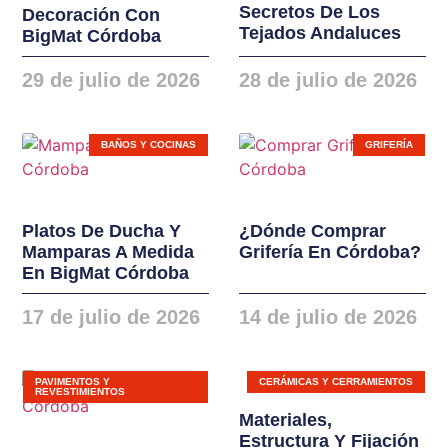
Secretos De Los
Decoración Con
instalaciones. Nuevas
Tejados Andaluces
BigMat Córdoba
gamas de ventanas,
balconeras, cierres y
29 de julio de 2026
28 de julio de 2026
puertas en PVC y
ALUMINIO
BAÑOS Y COCINAS
GRIFERÍA
Platos De Ducha Y
¿Dónde Comprar
Mamparas A Medida
Grifería En Córdoba?
En BigMat Córdoba
17 de julio de 2026
14 de julio de 2026
PAVIMENTOS Y
CERÁMICAS Y CERRAMIENTOS
REVESTIMIENTOS
Materiales,
Estructura Y Fijación