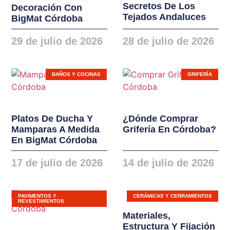
Secretos De Los
Decoración Con
instalaciones. Nuevas
Tejados Andaluces
BigMat Córdoba
gamas de ventanas,
balconeras, cierres y
29 de julio de 2026
28 de julio de 2026
puertas en PVC y
ALUMINIO
BAÑOS Y COCINAS
GRIFERÍA
Platos De Ducha Y
¿Dónde Comprar
Mamparas A Medida
Grifería En Córdoba?
En BigMat Córdoba
17 de julio de 2026
14 de julio de 2026
PAVIMENTOS Y
CERÁMICAS Y CERRAMIENTOS
REVESTIMIENTOS
Materiales,
Estructura Y Fijación