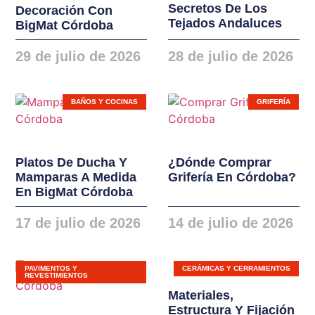
Secretos De Los
Decoración Con
instalaciones. Nuevas
Tejados Andaluces
BigMat Córdoba
gamas de ventanas,
balconeras, cierres y
29 de julio de 2026
28 de julio de 2026
puertas en PVC y
ALUMINIO
BAÑOS Y COCINAS
GRIFERÍA
Platos De Ducha Y
¿Dónde Comprar
Mamparas A Medida
Grifería En Córdoba?
En BigMat Córdoba
17 de julio de 2026
14 de julio de 2026
PAVIMENTOS Y
CERÁMICAS Y CERRAMIENTOS
REVESTIMIENTOS
Materiales,
Estructura Y Fijación