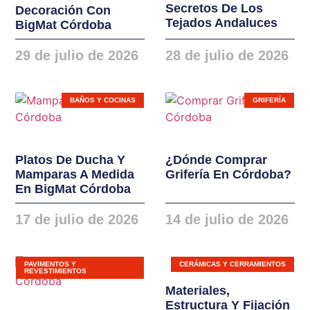
Secretos De Los
Decoración Con
instalaciones. Nuevas
Tejados Andaluces
BigMat Córdoba
gamas de ventanas,
balconeras, cierres y
29 de julio de 2026
28 de julio de 2026
puertas en PVC y
ALUMINIO
BAÑOS Y COCINAS
GRIFERÍA
Platos De Ducha Y
¿Dónde Comprar
Mamparas A Medida
Grifería En Córdoba?
En BigMat Córdoba
17 de julio de 2026
14 de julio de 2026
PAVIMENTOS Y
CERÁMICAS Y CERRAMIENTOS
REVESTIMIENTOS
Materiales,
Estructura Y Fijación