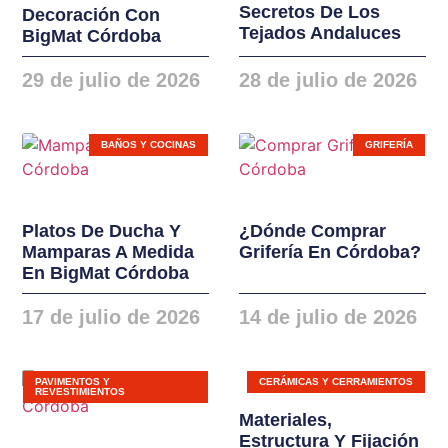
Secretos De Los
Decoración Con
instalaciones. Nuevas
Tejados Andaluces
BigMat Córdoba
gamas de ventanas,
balconeras, cierres y
29 de julio de 2026
28 de julio de 2026
puertas en PVC y
ALUMINIO
BAÑOS Y COCINAS
GRIFERÍA
Platos De Ducha Y
¿Dónde Comprar
Mamparas A Medida
Grifería En Córdoba?
En BigMat Córdoba
17 de julio de 2026
14 de julio de 2026
PAVIMENTOS Y
CERÁMICAS Y CERRAMIENTOS
REVESTIMIENTOS
Materiales,
Estructura Y Fijación