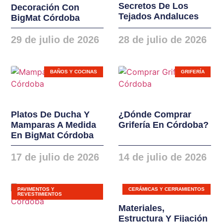
Secretos De Los
Decoración Con
instalaciones. Nuevas
Tejados Andaluces
BigMat Córdoba
gamas de ventanas,
balconeras, cierres y
29 de julio de 2026
28 de julio de 2026
puertas en PVC y
ALUMINIO
BAÑOS Y COCINAS
GRIFERÍA
Platos De Ducha Y
¿Dónde Comprar
Mamparas A Medida
Grifería En Córdoba?
En BigMat Córdoba
17 de julio de 2026
14 de julio de 2026
PAVIMENTOS Y
CERÁMICAS Y CERRAMIENTOS
REVESTIMIENTOS
Materiales,
Estructura Y Fijación