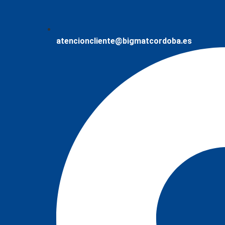
atencioncliente@bigmatcordoba.es