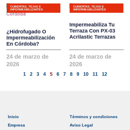
CUBIERTAS, TEJAS E
CUBIERTAS, TEJAS E
IMPERMEABILIZANTES
IMPERMEABILIZANTES
Impermeabiliza Tu
Terraza Con PX-03
¿Hidrofugado O
Acrilastic Terrazas
Impermeabilización
En Córdoba?
24 de marzo de
24 de marzo de
2026
2026
1
2
3
4
5
6
7
8
9
10
11
12
Inicio
Términos y condiciones
Empresa
Aviso Legal