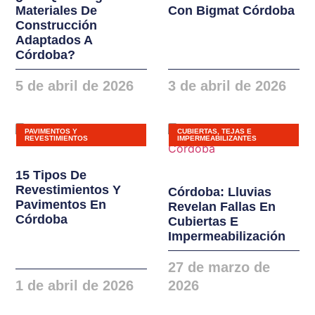
Materiales De
Con Bigmat Córdoba
instalaciones. Nuevas
Construcción
gamas de ventanas,
Adaptados A
balconeras, cierres y
Córdoba?
puertas en PVC y
5 de abril de 2026
3 de abril de 2026
ALUMINIO
PAVIMENTOS Y
CUBIERTAS, TEJAS E
REVESTIMIENTOS
IMPERMEABILIZANTES
15 Tipos De
Revestimientos Y
Córdoba: Lluvias
Pavimentos En
Revelan Fallas En
Córdoba
Cubiertas E
Impermeabilización
27 de marzo de
1 de abril de 2026
2026