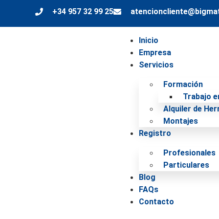
+34 957 32 99 25
atencioncliente@bigma
Inicio
Empresa
Servicios
Formación
Trabajo e
Alquiler de He
Montajes
Registro
Profesionales
Particulares
Blog
FAQs
Contacto