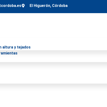
tcordoba.es
El Higuerón, Córdoba
n altura y tejados
rramientas