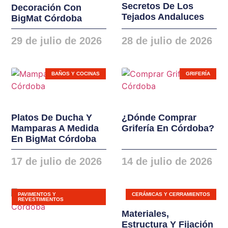
Secretos De Los
Decoración Con
instalaciones. Nuevas
Tejados Andaluces
BigMat Córdoba
gamas de ventanas,
balconeras, cierres y
29 de julio de 2026
28 de julio de 2026
puertas en PVC y
ALUMINIO
BAÑOS Y COCINAS
GRIFERÍA
Platos De Ducha Y
¿Dónde Comprar
Mamparas A Medida
Grifería En Córdoba?
En BigMat Córdoba
17 de julio de 2026
14 de julio de 2026
PAVIMENTOS Y
CERÁMICAS Y CERRAMIENTOS
REVESTIMIENTOS
Materiales,
Estructura Y Fijación