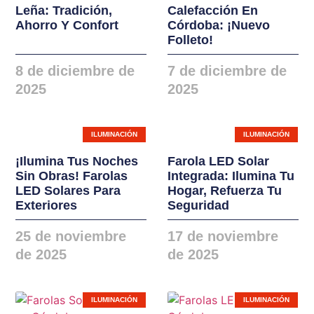
Leña: Tradición,
Calefacción En
instalaciones. Nuevas
Ahorro Y Confort
Córdoba: ¡Nuevo
gamas de ventanas,
Folleto!
balconeras, cierres y
8 de diciembre de
7 de diciembre de
puertas en PVC y
2025
2025
ALUMINIO
ILUMINACIÓN
ILUMINACIÓN
¡Ilumina Tus Noches
Farola LED Solar
Sin Obras! Farolas
Integrada: Ilumina Tu
LED Solares Para
Hogar, Refuerza Tu
Exteriores
Seguridad
25 de noviembre
17 de noviembre
de 2025
de 2025
ILUMINACIÓN
ILUMINACIÓN