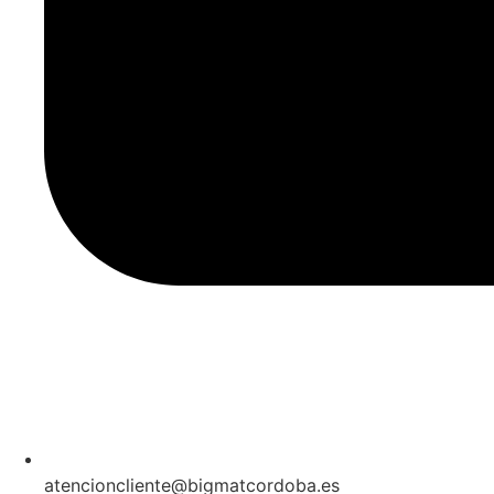
atencioncliente@bigmatcordoba.es