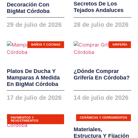
Secretos De Los
Decoración Con
instalaciones. Nuevas
Tejados Andaluces
BigMat Córdoba
gamas de ventanas,
balconeras, cierres y
29 de julio de 2026
28 de julio de 2026
puertas en PVC y
ALUMINIO
BAÑOS Y COCINAS
GRIFERÍA
Platos De Ducha Y
¿Dónde Comprar
Mamparas A Medida
Grifería En Córdoba?
En BigMat Córdoba
17 de julio de 2026
14 de julio de 2026
PAVIMENTOS Y
CERÁMICAS Y CERRAMIENTOS
REVESTIMIENTOS
Materiales,
Estructura Y Fijación