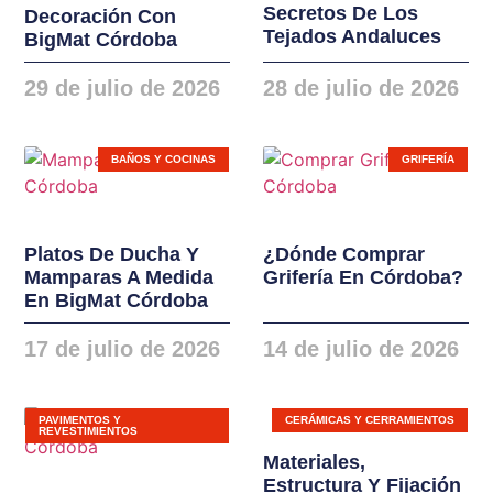
Secretos De Los
Decoración Con
instalaciones. Nuevas
Tejados Andaluces
BigMat Córdoba
gamas de ventanas,
balconeras, cierres y
29 de julio de 2026
28 de julio de 2026
puertas en PVC y
ALUMINIO
BAÑOS Y COCINAS
GRIFERÍA
Platos De Ducha Y
¿Dónde Comprar
Mamparas A Medida
Grifería En Córdoba?
En BigMat Córdoba
17 de julio de 2026
14 de julio de 2026
PAVIMENTOS Y
CERÁMICAS Y CERRAMIENTOS
REVESTIMIENTOS
Materiales,
Estructura Y Fijación